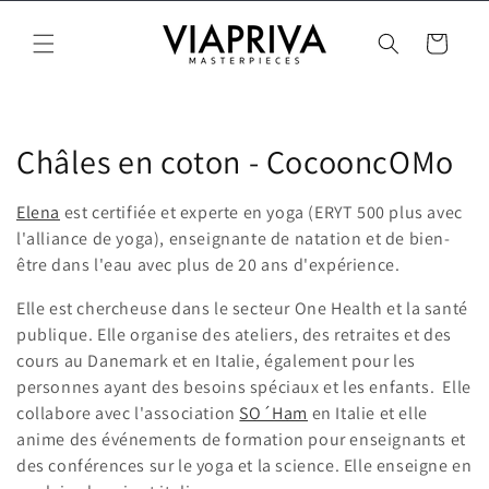
Passer
au
Panier
contenu
C
Châles en coton - CocooncOMo
o
Elena
est certifiée et experte en yoga (ERYT 500 plus avec
l
l'alliance de yoga), enseignante de natation et de bien-
être dans l'eau avec plus de 20 ans d'expérience.
l
Elle est chercheuse dans le secteur One Health et la santé
e
publique. Elle organise des ateliers, des retraites et des
cours au Danemark et en Italie,
également pour les
c
personnes ayant des besoins spéciaux et les enfants.
Elle
t
collabore avec l'association
SO´Ham
en Italie et elle
anime des événements de formation pour enseignants et
i
des conférences sur le yoga et la science. Elle enseigne en