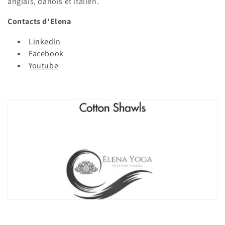
o
anglais, danois et italien.
n
Contacts d'Elena
:
LinkedIn
Facebook
Youtube