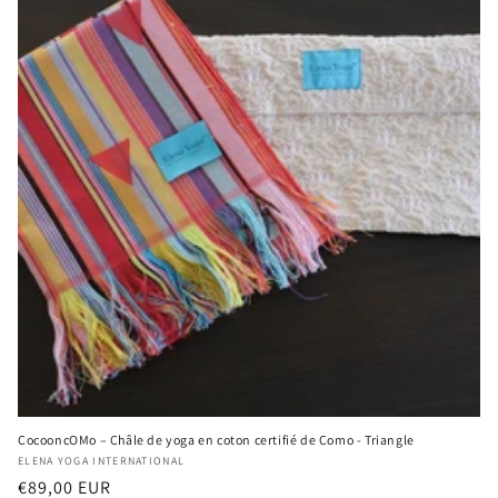
CocooncOMo – Châle de yoga en coton certifié de Como - Triangle
Vendeur
ELENA YOGA INTERNATIONAL
Prix
€89,00 EUR
: