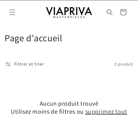
Passer
au
Panier
contenu
C
Page d'accueil
o
l
Filtrer et trier
0 produit
l
e
c
Aucun produit trouvé
t
Utilisez moins de filtres ou
supprimez tout
i
o