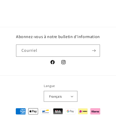
n
:
Abonnez-vous à notre bulletin d'information
Courriel
Facebook
Instagram
Langue
Français
Méthodes
de