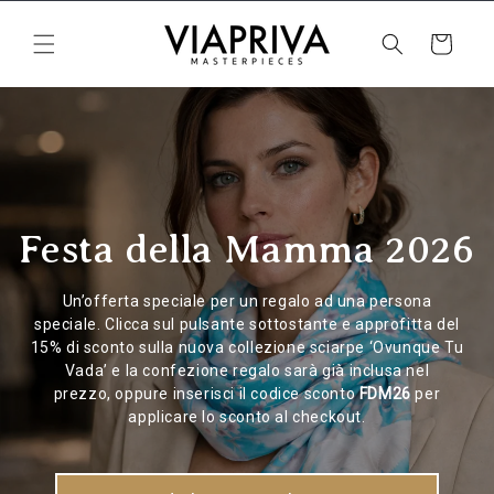
angsung ke konten
Keranjang
Festa della Mamma 2026
Un’offerta speciale per un regalo ad una persona
speciale. Clicca sul pulsante sottostante e approfitta del
15% di sconto sulla nuova collezione sciarpe ‘Ovunque Tu
Vada’ e la confezione regalo sarà già inclusa nel
prezzo, oppure inserisci il codice sconto
FDM26
per
applicare lo sconto al checkout.