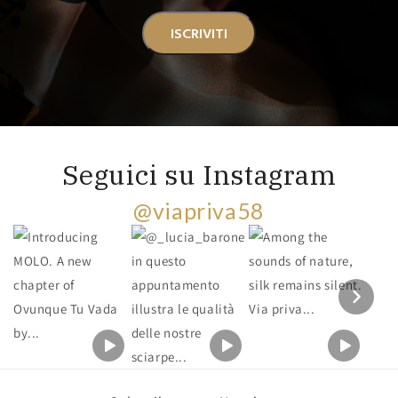
ISCRIVITI
Seguici su Instagram
@viapriva58
Section heading
Section description