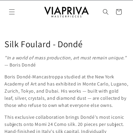
Vai
direttamente
Carrello
ai contenuti
C
Silk Foulard - Dondé
o
"In a world of mass production, art must remain unique."
l
— Boris Dondé
l
Boris Dondé-Mancastroppa studied at the New York
Academy of Art and has exhibited in Monte Carlo, Lugano,
e
Zurich, Tokyo, and Dubai. His works — built with gold
leaf, silver, crystals, and diamond dust — are collected by
z
those who refuse to own what everyone else owns.
i
This exclusive collaboration brings Dondé's most iconic
o
subjects onto Momi 24 Como silk. 20 pieces per subject.
Hand-finished in Italy's silk capital. Individually