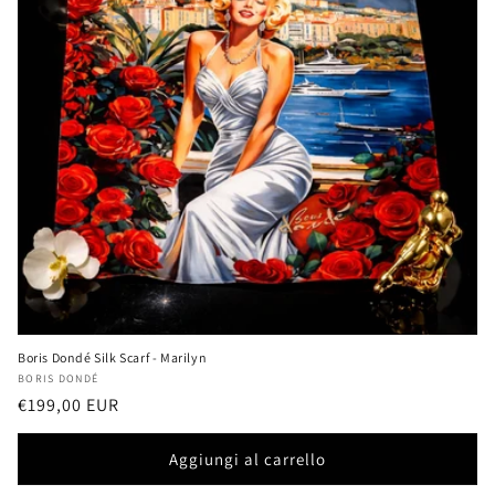
Boris Dondé Silk Scarf - Marilyn
Produttore:
BORIS DONDÉ
Prezzo
€199,00 EUR
di
listino
Aggiungi al carrello