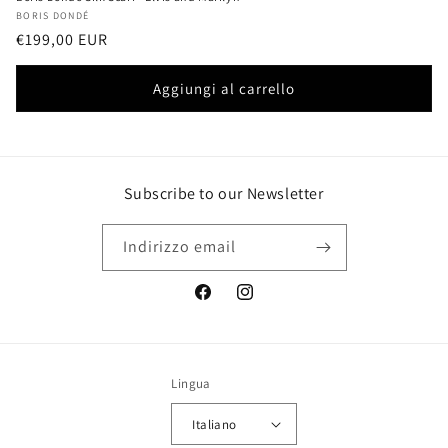
Produttore:
BORIS DONDÉ
Prezzo
€199,00 EUR
di
listino
Aggiungi al carrello
Subscribe to our Newsletter
Indirizzo email
Facebook
Instagram
Lingua
Italiano