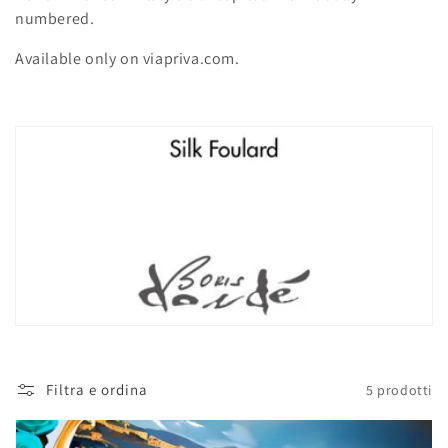
n
numbered.
e
Available only on viapriva.com.
:
Filtra e ordina
5 prodotti