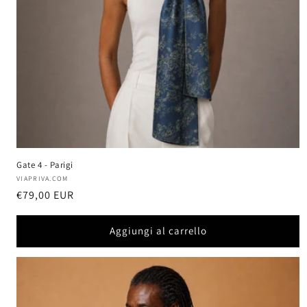
Gate 4 - Parigi
Produttore:
VIAPRIVA.COM
Prezzo
€79,00 EUR
di
listino
Aggiungi al carrello