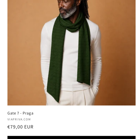
Gate 7 - Praga
Produttore:
VIAPRIVA.COM
Prezzo
€79,00 EUR
di