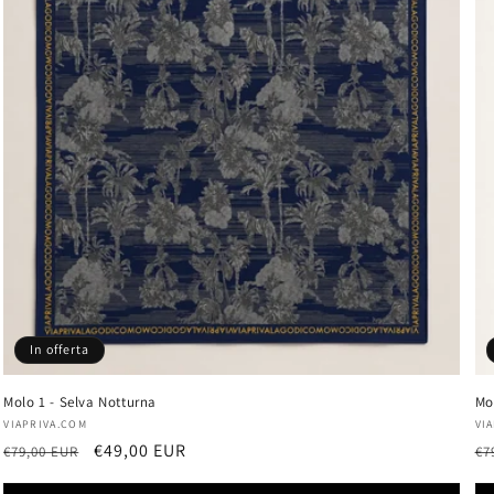
In offerta
Molo 1 - Selva Notturna
Mo
Produttore:
Pr
VIAPRIVA.COM
VI
Prezzo
Prezzo
€49,00 EUR
Pr
€79,00 EUR
€7
di
scontato
di