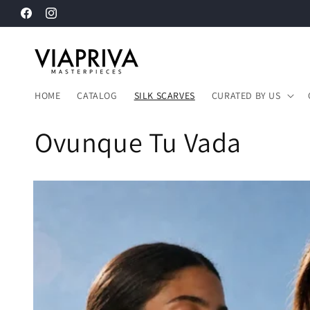
Vai
direttamente
Facebook
Instagram
ai contenuti
HOME
CATALOG
SILK SCARVES
CURATED BY US
Ovunque Tu Vada