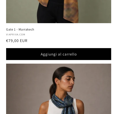
Gate 1 - Marrakech
Produttore:
VIAPRIVA.COM
Prezzo
€79,00 EUR
di
listino
Aggiungi al carrello