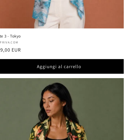
te 3 - Tokyo
oduttore:
APRIVA.COM
ezzo
9,00 EUR
stino
Aggiungi al carrello