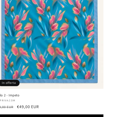
In offerta
lo 2 - Impeto
oduttore:
APRIVA.COM
ezzo
Prezzo
€49,00 EUR
9,00 EUR
scontato