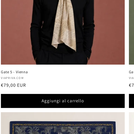
Gate 5 - Vienna
Ga
Produttore:
Pr
VIAPRIVA.COM
VI
Prezzo
€79,00 EUR
Pr
€7
di
di
listino
li
Aggiungi al carrello