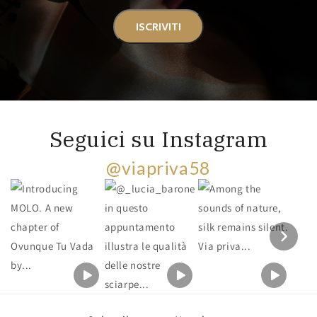
ISCRIVITI
Seguici su Instagram
@viapriva58
Section heading
Section description